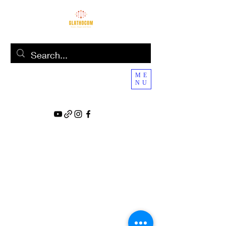
ME
NU